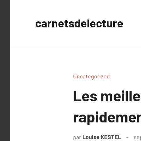
Aller
au
carnetsdelecture
contenu
Uncategorized
Les meille
rapidemen
par
Louise KESTEL
se