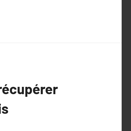
 récupérer
is