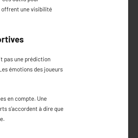
ffrent une visibilité
ortives
it pas une prédiction
. Les émotions des joueurs
ises en compte. Une
rts s’accordent à dire que
e.