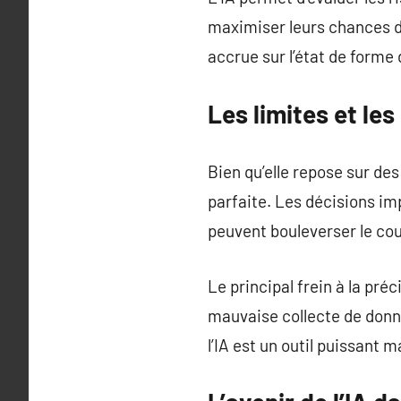
maximiser leurs chances d
accrue sur l’état de forme 
Les limites et les
Bien qu’elle repose sur des
parfaite. Les décisions im
peuvent bouleverser le co
Le principal frein à la pr
mauvaise collecte de donné
l’IA est un outil puissant