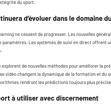
intégrité du sport.
inuera d’évoluer dans le domaine du
arning ne cessent de progresser. Les nouvelles généra
de paramètres. Les systèmes de suivi en direct offrent 
.
s explorent de nouvelles méthodes pour améliorer la pré
yse vidéo changent la dynamique de la formation et du s
rithmes rendront les prédictions toujours plus précise
sport à utiliser avec discernement