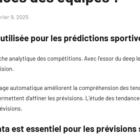
rier 9, 2025
Aucun
commentaire
utilisée pour les prédictions sportiv
oche analytique des compétitions. Avec l’essor du deep l
ision.
age automatique améliorent la compréhension des ten
ermettent d’affiner les prévisions. L’étude des tendance
révisions.
ata est essentiel pour les prévisions