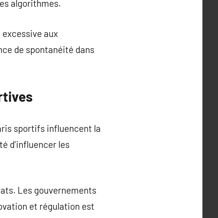
des algorithmes.
e excessive aux
sence de spontanéité dans
rtives
is sportifs influencent la
é d’influencer les
ltats. Les gouvernements
ovation et régulation est