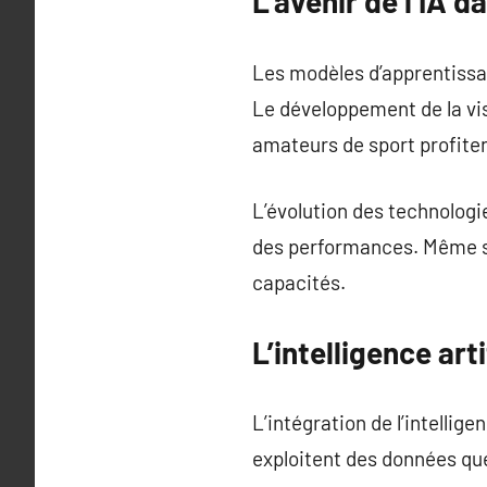
L’avenir de l’IA d
Les modèles d’apprentissag
Le développement de la vis
amateurs de sport profitent
L’évolution des technologi
des performances. Même si 
capacités.
L’intelligence art
L’intégration de l’intellige
exploitent des données que