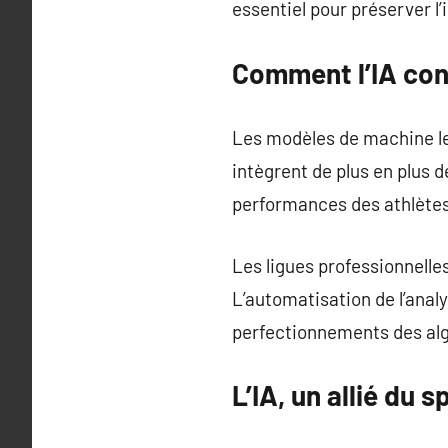
essentiel pour préserver l’
Comment l’IA cont
Les modèles de machine le
intègrent de plus en plus 
performances des athlètes
Les ligues professionnelle
L’automatisation de l’anal
perfectionnements des algo
L’IA, un allié du 