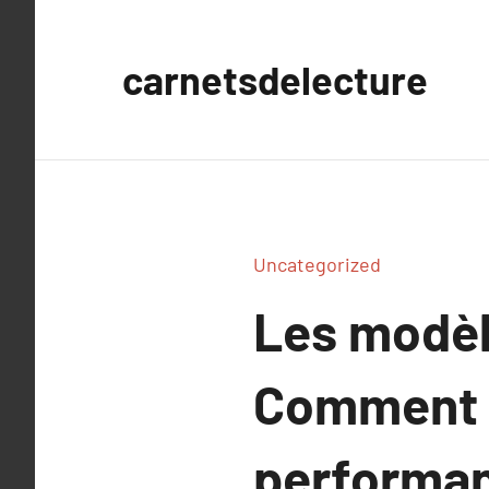
Aller
au
carnetsdelecture
contenu
Uncategorized
Les modèle
Comment l
performan