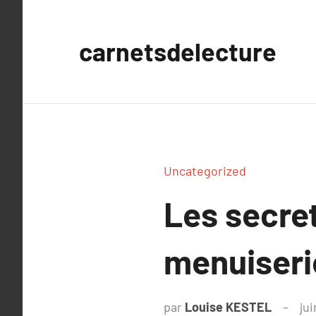
Aller
au
carnetsdelecture
contenu
Uncategorized
Les secret
menuiseri
par
Louise KESTEL
ju