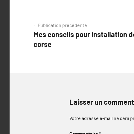
Navigation
Publication précédente
Mes conseils pour installation d
de
corse
l’article
Laisser un comment
Votre adresse e-mail ne sera p
Commentaire
*