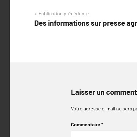
Navigation
Publication précédente
Des informations sur presse a
de
l’article
Laisser un comment
Votre adresse e-mail ne sera p
Commentaire
*