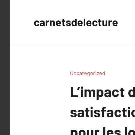
Aller
au
carnetsdelecture
contenu
Uncategorized
L’impact d
satisfacti
pour les l