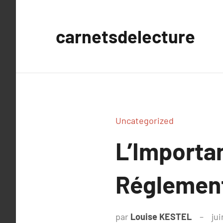
Aller
au
carnetsdelecture
contenu
Uncategorized
L’Importa
Réglement
par
Louise KESTEL
jui