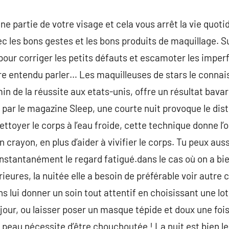
e partie de votre visage et cela vous arrêt la vie quoti
ec les bons gestes et les bons produits de maquillage. 
our corriger les petits défauts et escamoter les imper
re entendu parler… Les maquilleuses de stars le connais
in de la réussite aux etats-unis, offre un résultat bava
t par le magazine Sleep, une courte nuit provoque le dis
nettoyer le corps à l’eau froide, cette technique donne l’
n crayon, en plus d’aider à vivifier le corps. Tu peux au
 instantanément le regard fatigué.dans le cas où on a bi
ieures, la nuitée elle a besoin de préférable voir autre 
 lui donner un soin tout attentif en choisissant une loti
 jour, ou laisser poser un masque tépide et doux une foi
re peau nécessite d’être chouchoutée ! La nuit est bien 