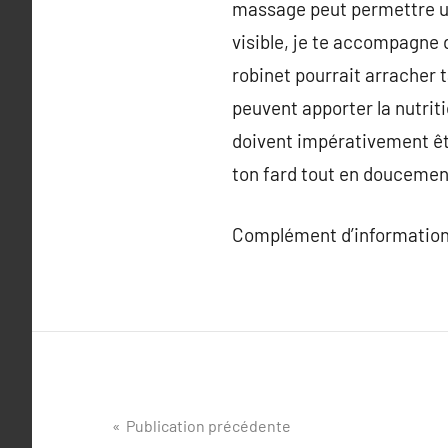
massage peut permettre une 
visible, je te accompagne d
robinet pourrait arracher 
peuvent apporter la nutriti
doivent impérativement êtr
ton fard tout en doucement
Complément d’information
Navigation
Publication précédente