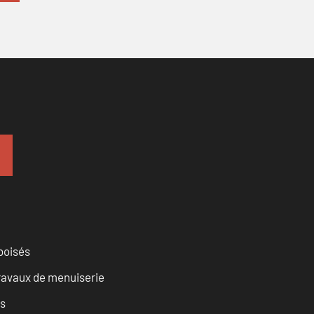
 boisés
travaux de menuiserie
es