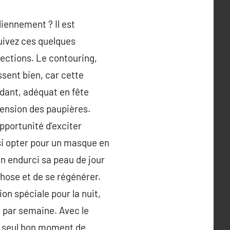
diennement ? Il est
Suivez ces quelques
fections. Le contouring,
sent bien, car cette
rdant, adéquat en fête
tension des paupières.
opportunité d’exciter
ssi opter pour un masque en
en endurci sa peau de jour
chose et de se régénérer.
on spéciale pour la nuit,
s par semaine. Avec le
le seul bon moment de