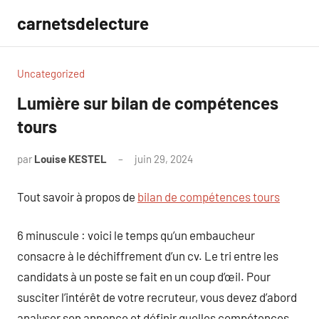
Aller
carnetsdelecture
au
contenu
Uncategorized
Lumière sur bilan de compétences
tours
par
Louise KESTEL
juin 29, 2024
Aucun
commentaire
Tout savoir à propos de
bilan de compétences tours
6 minuscule : voici le temps qu’un embaucheur
consacre à le déchiffrement d’un cv. Le tri entre les
candidats à un poste se fait en un coup d’œil. Pour
susciter l’intérêt de votre recruteur, vous devez d’abord
analyser son annonce et définir quelles compétences