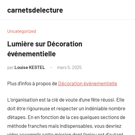
Aller
carnetsdelecture
au
contenu
Uncategorized
Lumière sur Décoration
événementielle
par
Louise KESTEL
mars 5, 2025
Aucun
commentaire
Plus d’infos à propos de
Décoration événementielle
L’organisation est la clé de voute d’une fête réussi. Elle
doit être rigoureuse et respecter un indéniable nombre
d’étapes. En en fonction de la ces quelques sections de
méthode franches mais indispensables, vous devriez
vider accomplir cette mission dont l’enjeu est d’autant