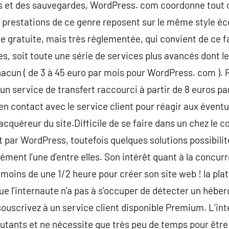
 et des sauvegardes, WordPress. com coordonne tout c
prestations de ce genre reposent sur le même style é
le gratuite, mais très réglementée, qui convient de ce f
s, soit toute une série de services plus avancés dont le 
acun ( de 3 à 45 euro par mois pour WordPress. com ). P
r un service de transfert raccourci à partir de 8 euros p
 en contact avec le service client pour réagir aux éventue
cquéreur du site.Difficile de se faire dans un chez le
par WordPress, toutefois quelques solutions possibili
ément l’une d’entre elles. Son intérêt quant à la concu
faut moins de une 1/2 heure pour créer son site web ! la p
ue l’internaute n’a pas à s’occuper de détecter un héber
 souscrivez à un service client disponible Premium. L’in
butants et ne nécessite que très peu de temps pour être