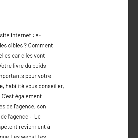
site internet : e-
 les cibles ? Comment
lles car elles vont
otre livre du poids
mportants pour votre
, habilité vous conseiller,
. C’est également
es de l’agence, son
s de l’agence… Le
mpétent reviennent à
égique.Les webstites