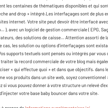
nt les centaines de thématiques disponibles et qui son
calèche and drop » intégré.Les interfaçages sont de plus 
ites internet. Votre site peut devoir être interfacé avec
o… ), avec un logiciel de gestion commerciale ( EPG, Sa
teurs, des solutions de caisse… Attention assorti de
 cas, les solution ou options d’interfaçages sont exi
 Vos supports textuels sont pensés ou intégrés par vous
a traiter la record commerciale de votre blog mais éga
réciser « qui effectue quoi » et dans que objectifs. dans 
 vos produits dans un site web, soyez conventionnel : c
z si vous pouvez donner à votre structure un relevé d’ex
 d’injecter votre base baby bouncer dans votre site.
 à propos de
Informations supplémentaires ici