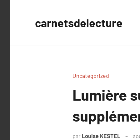
Aller
au
carnetsdelecture
contenu
Uncategorized
Lumière s
supplémen
par
Louise KESTEL
ao