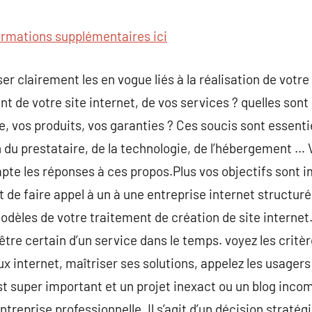
commentaire
ormations supplémentaires ici
er clairement les en vogue liés à la réalisation de votre 
de votre site internet, de vos services ? quelles sont
e, vos produits, vos garanties ? Ces soucis sont essentie
 du prestataire, de la technologie, de l’hébergement … V
te les réponses à ces propos.Plus vos objectifs sont i
st de faire appel à un à une entreprise internet structurée
modèles de votre traitement de création de site internet
tre certain d’un service dans le temps. voyez les critèr
ux internet, maîtriser ses solutions, appelez les usager
t super important et un projet inexact ou un blog inco
entreprise professionnelle. Il s’agit d’un décision strat