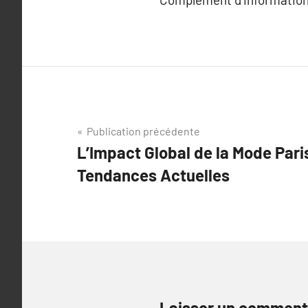
Navigation
Publication précédente
L’Impact Global de la Mode Pari
de
Tendances Actuelles
l’article
Laisser un comment