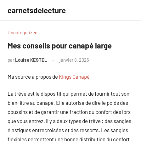
Aller
carnetsdelecture
au
contenu
Uncategorized
Mes conseils pour canapé large
par
Louise KESTEL
janvier 8, 2026
Aucun
commentaire
Ma source à propos de
Kings Canapé
La trêve est le dispositif qui permet de fournir tout son
bien-être au canapé. Elle autorise de dire le poids des
coussins et de garantir une fraction du confort dès lors
que vous entrez. Il y a deux types de trêve : des sangles
élastiques entrecroisées et des ressorts. Les sangles
flexibles permettent une bonne distribution du confort