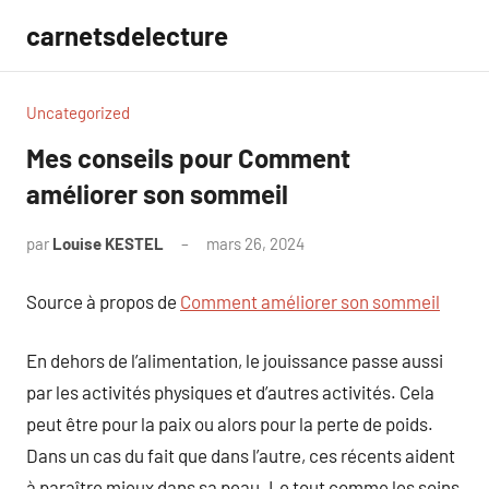
Aller
carnetsdelecture
au
contenu
Uncategorized
Mes conseils pour Comment
améliorer son sommeil
par
Louise KESTEL
mars 26, 2024
Aucun
commentaire
Source à propos de
Comment améliorer son sommeil
En dehors de l’alimentation, le jouissance passe aussi
par les activités physiques et d’autres activités. Cela
peut être pour la paix ou alors pour la perte de poids.
Dans un cas du fait que dans l’autre, ces récents aident
à paraître mieux dans sa peau. Le tout comme les soins