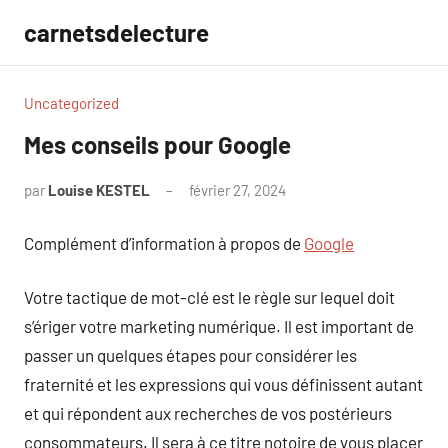
Aller
carnetsdelecture
au
contenu
Uncategorized
Mes conseils pour Google
par
Louise KESTEL
février 27, 2024
Aucun
commentaire
Complément d’information à propos de
Google
Votre tactique de mot-clé est le règle sur lequel doit
s’ériger votre marketing numérique. Il est important de
passer un quelques étapes pour considérer les
fraternité et les expressions qui vous définissent autant
et qui répondent aux recherches de vos postérieurs
consommateurs. Il sera à ce titre notoire de vous placer