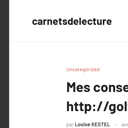
Aller
au
carnetsdelecture
contenu
Uncategorized
Mes conse
http://gol
par
Louise KESTEL
avr