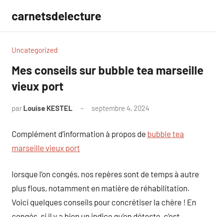
Aller
carnetsdelecture
au
contenu
Uncategorized
Mes conseils sur bubble tea marseille
vieux port
par
Louise KESTEL
septembre 4, 2024
Aucun
commentaire
Complément d’information à propos de
bubble tea
marseille vieux port
lorsque l’on congés, nos repères sont de temps à autre
plus flous, notamment en matière de réhabilitation.
Voici quelques conseils pour concrétiser la chère ! En
congés, si il y a bien un indice qu’on déteste, c’est