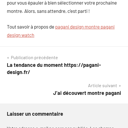
pour vous épauler à bien sélectionner votre prochaine
montre. Alors, sans attendre, c’est parti !
Tout savoir à propos de
pagani design montre pagani
design watch
Navigation
Publication précédente
La tendance du moment https://pagani-
de
design.fr/
l’article
Article suivant
J’ai découvert montre pagani
Laisser un commentaire