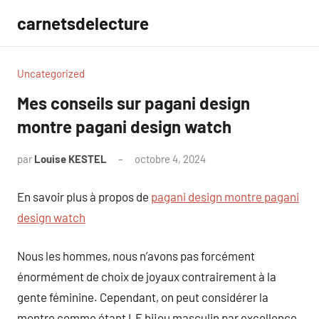
Aller
carnetsdelecture
au
contenu
Uncategorized
Mes conseils sur pagani design
montre pagani design watch
par
Louise KESTEL
octobre 4, 2024
Aucun
commentaire
En savoir plus à propos de
pagani design montre pagani
design watch
Nous les hommes, nous n’avons pas forcément
énormément de choix de joyaux contrairement à la
gente féminine. Cependant, on peut considérer la
montre comme étant LE bijou masculin par excellence.