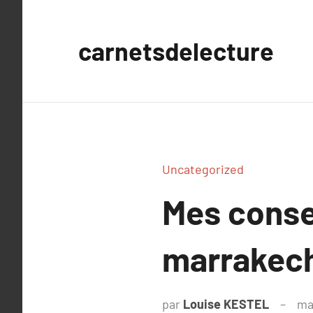
Aller
au
carnetsdelecture
contenu
Uncategorized
Mes conse
marrakec
par
Louise KESTEL
ma