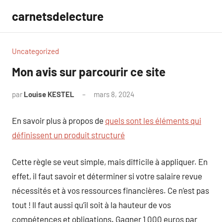
Aller
carnetsdelecture
au
contenu
Uncategorized
Mon avis sur parcourir ce site
par
Louise KESTEL
mars 8, 2024
Aucun
commentaire
En savoir plus à propos de
quels sont les éléments qui
définissent un produit structuré
Cette règle se veut simple, mais difficile à appliquer. En
effet, il faut savoir et déterminer si votre salaire revue
nécessités et à vos ressources financières. Ce n’est pas
tout ! Il faut aussi qu’il soit à la hauteur de vos
compétences et obligations. Gagner 1 000 euros par