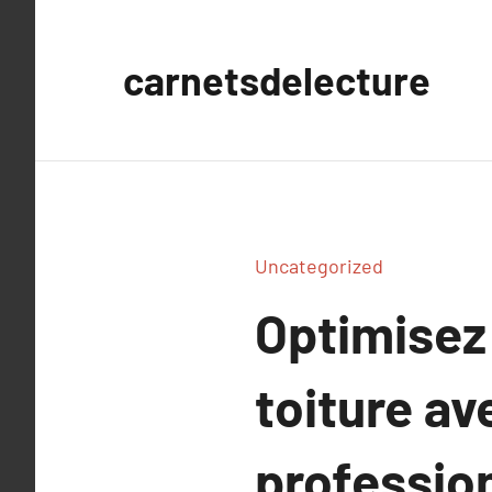
Aller
au
carnetsdelecture
contenu
Uncategorized
Optimisez
toiture av
professio