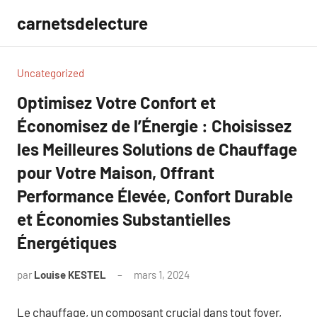
Aller
carnetsdelecture
au
contenu
Uncategorized
Optimisez Votre Confort et
Économisez de l’Énergie : Choisissez
les Meilleures Solutions de Chauffage
pour Votre Maison, Offrant
Performance Élevée, Confort Durable
et Économies Substantielles
Énergétiques
par
Louise KESTEL
mars 1, 2024
Aucun
commentaire
Le chauffage, un composant crucial dans tout foyer,