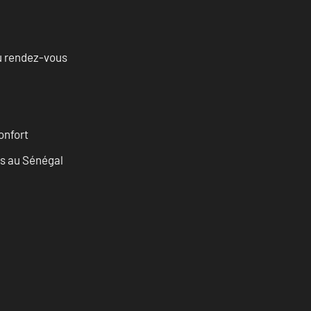
u rendez-vous
onfort
as au Sénégal