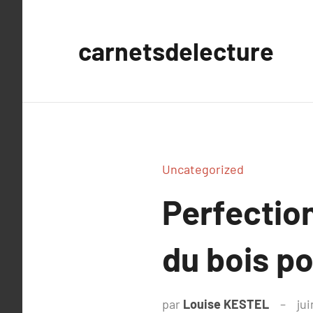
Aller
au
carnetsdelecture
contenu
Uncategorized
Perfection
du bois p
par
Louise KESTEL
jui