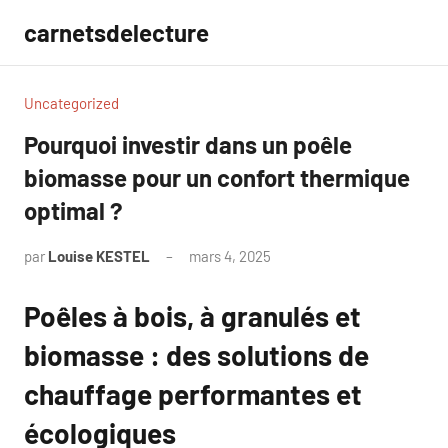
Aller
carnetsdelecture
au
contenu
Uncategorized
Pourquoi investir dans un poêle
biomasse pour un confort thermique
optimal ?
par
Louise KESTEL
mars 4, 2025
Aucun
commentaire
Poêles à bois, à granulés et
biomasse : des solutions de
chauffage performantes et
écologiques