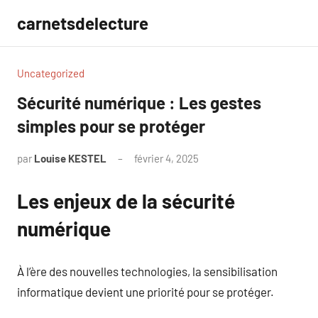
Aller
carnetsdelecture
au
contenu
Uncategorized
Sécurité numérique : Les gestes
simples pour se protéger
par
Louise KESTEL
février 4, 2025
Aucun
commentaire
Les enjeux de la sécurité
numérique
À l’ère des nouvelles technologies, la sensibilisation
informatique devient une priorité pour se protéger.