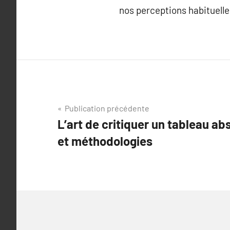
nos perceptions habituelle
Navigation
Publication précédente
L’art de critiquer un tableau ab
de
et méthodologies
l’article