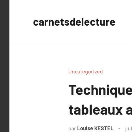
Aller
au
carnetsdelecture
contenu
Uncategorized
Techniques
tableaux a
par
Louise KESTEL
jui