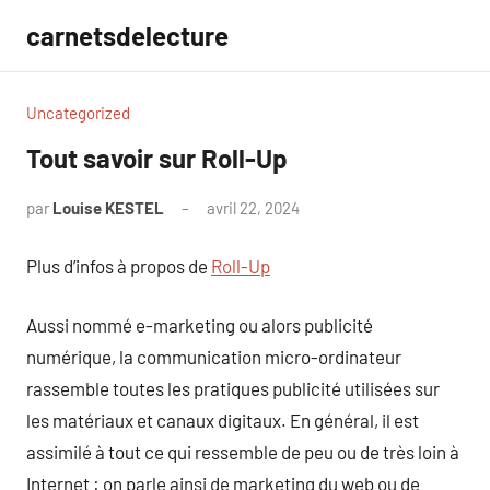
Aller
carnetsdelecture
au
contenu
Uncategorized
Tout savoir sur Roll-Up
par
Louise KESTEL
avril 22, 2024
Aucun
commentaire
Plus d’infos à propos de
Roll-Up
Aussi nommé e-marketing ou alors publicité
numérique, la communication micro-ordinateur
rassemble toutes les pratiques publicité utilisées sur
les matériaux et canaux digitaux. En général, il est
assimilé à tout ce qui ressemble de peu ou de très loin à
Internet : on parle ainsi de marketing du web ou de