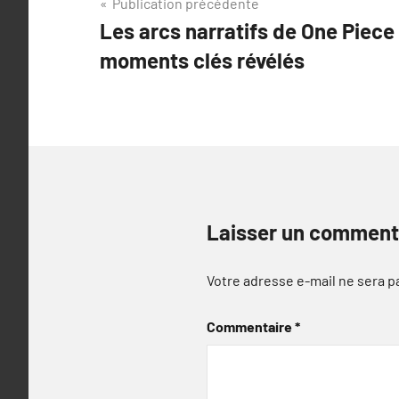
Navigation
Publication précédente
Les arcs narratifs de One Piece
de
moments clés révélés
l’article
Laisser un comment
Votre adresse e-mail ne sera p
Commentaire
*