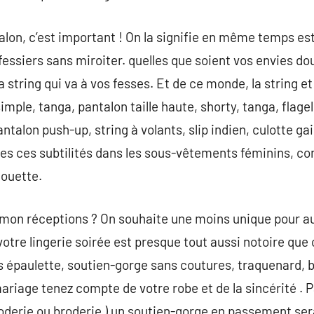
talon, c’est important ! On la signifie en même temps e
 fessiers sans miroiter. quelles que soient vos envies d
 la string qui va à vos fesses. Et de ce monde, la string 
simple, tanga, pantalon taille haute, shorty, tanga, flage
talon push-up, string à volants, slip indien, culotte ga
es ces subtilités dans les sous-vêtements féminins, co
houette.
r mon réceptions ? On souhaite une moins unique pour auj
otre lingerie soirée est presque tout aussi notoire que 
s épaulette, soutien-gorge sans coutures, traquenard,
mariage tenez compte de votre robe et de la sincérité . 
oderie ou broderie ) un soutien-gorge en passement sera 