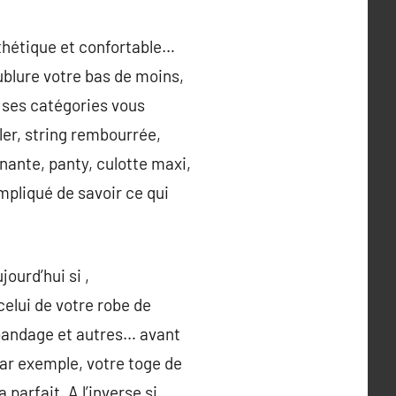
sthétique et confortable…
oublure votre bas de moins,
et ses catégories vous
ller, string rembourrée,
inante, panty, culotte maxi,
mpliqué de savoir ce qui
ourd’hui si ,
celui de votre robe de
 bandage et autres… avant
Par exemple, votre toge de
parfait. A l’inverse si