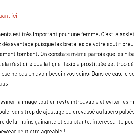
commentaire
uant ici
nts est très important pour une femme. C’est la assiette
z désavantage puisque les bretelles de votre soutif creus
sement tombent. On constate même parfois que les niba
ela n’est dire que la ligne flexible prostituée est trop 
aisse ne pas en avoir besoin vos seins. Dans ce cas, le 
vous.
ssiner la image tout en reste introuvable et éviter les 
lé, sans trop de ajustage ou crevassé au lasers pulsés
re de la moins gainante et sculptante, intéressante pou
pewear peut être agréable !