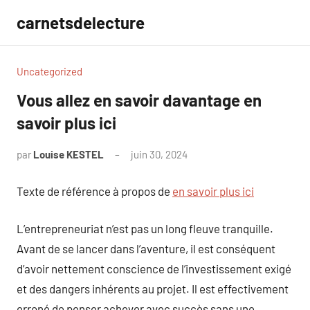
Aller
carnetsdelecture
au
contenu
Uncategorized
Vous allez en savoir davantage en
savoir plus ici
par
Louise KESTEL
juin 30, 2024
Aucun
commentaire
Texte de référence à propos de
en savoir plus ici
L’entrepreneuriat n’est pas un long fleuve tranquille.
Avant de se lancer dans l’aventure, il est conséquent
d’avoir nettement conscience de l’investissement exigé
et des dangers inhérents au projet. Il est effectivement
erroné de penser achever avec succès sans une