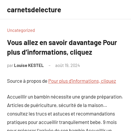
Aller
carnetsdelecture
au
contenu
Uncategorized
Vous allez en savoir davantage Pour
plus d’informations, cliquez
par
Louise KESTEL
août 19, 2024
Aucun
commentaire
Source à propos de
Pour plus d’informations, cliquez
Accueillir un bambin nécessite une grande préparation.
Articles de puériculture, sécurité de la maison…
consultez les trucs et astuces et recommandations
pratiques pour accueillir tranquilement bebe. 9 mois
pour préparer l’arrivée de son bambin Accueillir un