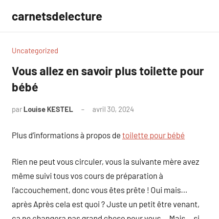
Aller
carnetsdelecture
au
contenu
Uncategorized
Vous allez en savoir plus toilette pour
bébé
par
Louise KESTEL
avril 30, 2024
Aucun
commentaire
Plus d’informations à propos de
toilette pour bébé
Rien ne peut vous circuler, vous la suivante mère avez
même suivi tous vos cours de préparation à
l’accouchement, donc vous êtes prête ! Oui mais…
après Après cela est quoi ? Juste un petit être venant,
ca ne changera pas grand chose pour vous… Mais… si