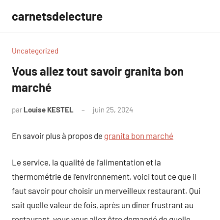
Aller
carnetsdelecture
au
contenu
Uncategorized
Vous allez tout savoir granita bon
marché
par
Louise KESTEL
juin 25, 2024
Aucun
commentaire
En savoir plus à propos de
granita bon marché
Le service, la qualité de l’alimentation et la
thermométrie de l’environnement, voici tout ce que il
faut savoir pour choisir un merveilleux restaurant. Qui
sait quelle valeur de fois, après un dîner frustrant au
restaurant, vous vous allez être demandé de quelle