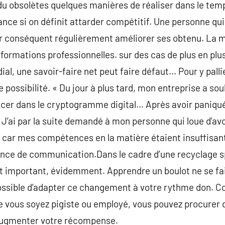
u obsolètes quelques manières de réaliser dans le temp
ance si on définit attarder compétitif. Une personne qui 
ar conséquent régulièrement améliorer ses obtenu. La m
 formations professionnelles. sur des cas de plus en pl
dial, une savoir-faire net peut faire défaut… Pour y pall
 possibilité. « Du jour à plus tard, mon entreprise a sou
ancer dans le cryptogramme digital… Après avoir paniqué
J’ai par la suite demandé à mon personne qui loue d’avoi
 car mes compétences en la matière étaient insuffisant
ce de communication.Dans le cadre d’une recyclage spéc
 important, évidemment. Apprendre un boulot ne se fait
 possible d’adapter ce changement à votre rythme don. 
e vous soyez pigiste ou employé, vous pouvez procurer 
 augmenter votre récompense.