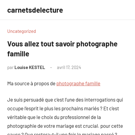
Aller
carnetsdelecture
au
contenu
Uncategorized
Vous allez tout savoir photographe
famille
par
Louise KESTEL
avril 17, 2024
Aucun
commentaire
Ma source à propos de
photographe famille
Je suis persuadé que c’est l’une des interrogations qui
occupe l’esprit le plus les prochains mariés ? Et c’est
véritable que le choix du professionnel de la
photographie de votre mariage est crucial. pour cette
cause ? Que restera-t-il une fois le mariage passé ?