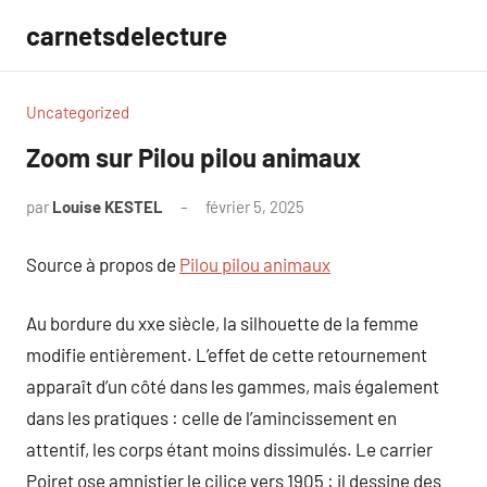
Aller
carnetsdelecture
au
contenu
Uncategorized
Zoom sur Pilou pilou animaux
par
Louise KESTEL
février 5, 2025
Aucun
commentaire
Source à propos de
Pilou pilou animaux
Au bordure du xxe siècle, la silhouette de la femme
modifie entièrement. L’effet de cette retournement
apparaît d’un côté dans les gammes, mais également
dans les pratiques : celle de l’amincissement en
attentif, les corps étant moins dissimulés. Le carrier
Poiret ose amnistier le cilice vers 1905 : il dessine des