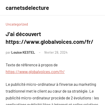
Aller
carnetsdelecture
au
contenu
Uncategorized
J’ai découvert
https://www.globalvoices.com/fr/
par
Louise KESTEL
février 28, 2024
Aucun
commentaire
Texte de référence à propos de
https://www.globalvoices.com/fr/
Le publicité micro-ordinateur à l’inverse au marketing
traditionnel met le client au cœur de sa stratégie. Le
publicité micro-ordinateur procède de 2 évolutions : les
applications publicité liées à Internet et celles relatives