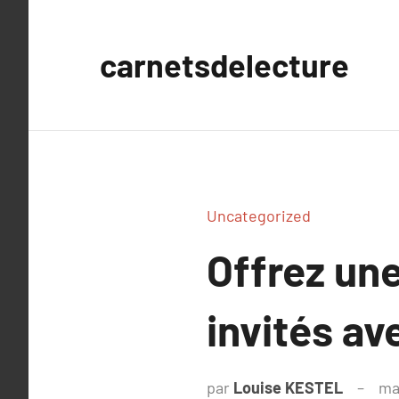
Aller
au
carnetsdelecture
contenu
Uncategorized
Offrez un
invités a
par
Louise KESTEL
ma