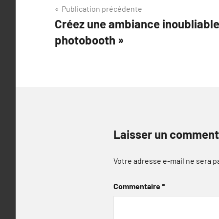
Navigation
Publication précédente
Créez une ambiance inoubliable 
de
photobooth »
l’article
Laisser un comment
Votre adresse e-mail ne sera p
Commentaire
*